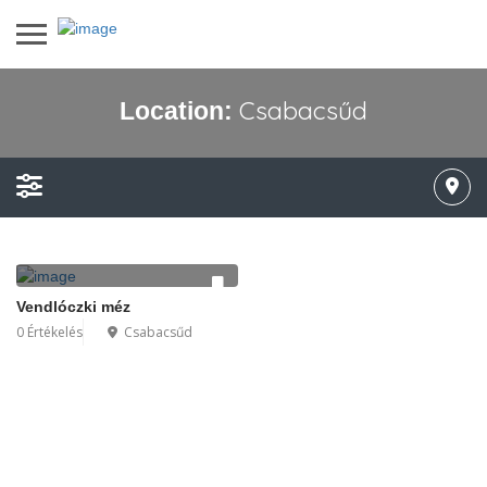
Csabacsűd
Location:
Vendlóczki méz
0 Értékelés
Csabacsűd