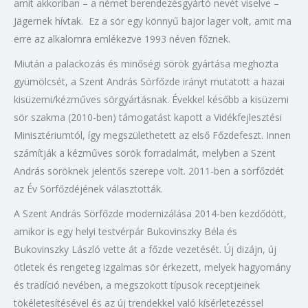
amit akkoriban – a német berendezésgyártó nevét viselve –
Jägernek hívtak. Ez a sör egy könnyű bajor lager volt, amit ma
erre az alkalomra emlékezve 1993 néven főznek.
Miután a palackozás és minőségi sörök gyártása meghozta
gyümölcsét, a Szent András Sörfőzde irányt mutatott a hazai
kisüzemi/kézműves sörgyártásnak. Évekkel később a kisüzemi
sör szakma (2010-ben) támogatást kapott a Vidékfejlesztési
Minisztériumtól, így megszülethetett az első Főzdefeszt. Innen
számítják a kézműves sörök forradalmát, melyben a Szent
András söröknek jelentős szerepe volt. 2011-ben a sörfőzdét
az Év Sörfőzdéjének választották.
A Szent András Sörfőzde modernizálása 2014-ben kezdődött,
amikor is egy helyi testvérpár Bukovinszky Béla és
Bukovinszky László vette át a főzde vezetését. Új dizájn, új
ötletek és rengeteg izgalmas sör érkezett, melyek hagyomány
és tradíció nevében, a megszokott típusok receptjeinek
tökéletesítésével és az új trendekkel való kísérletezéssel