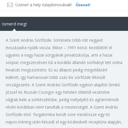
Üzenet a hely tulajdonosának!
Üzenet!
Ismerd meg!
A Szent András Sörfőzde története több mit negyed
évszázadra nyúlik vissza. Ekkor – 1991 körül- kezdődött el
ugyanis a nagy hazai sörgyárak privatizációja, ami a hazai
sörpiac megszerzésen túl a korábbi állandó sörhiányt lett volna
hivatott megszüntetni. Ez az állapot pedig megoldásért
kiáltott, így hamarosan több száz kis sörfőzde létesült
országszerte. A Szent Andrási Sörfőzde egykori alapítói Simkó
József és Rozsán Csongor egy hirtelen ötlettől vezérelve
vágtak bele a sörkészítésbe, pedig mélyépítő és agrármérnök
révén korábban nem tanulták a mesterséget. A Szent András
Sörfőzde első forgalomba került söre mindössze egy tíz
napos tréning után készült el egy közkedvelt receptúra alapján,