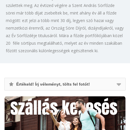
születtek meg. Az évtized végére a Szent András Sörfőzde
sörei már több díjat zsebeltek be, mint ahány év áll a főzde
mögött: ezt jelzi a több mint 30 díj, legyen szó hazai vagy
nemzetközi éremről, az Ország Söre Díjról, dizájndíjakról, vagy
az Év Sörfőzdéje titulusáról. Mára a főzde portfóliójában közel
20 féle sörtípus megtalálható, melyet az év minden szakában
főzött szezonális különlegességek egészítenek ki.
Értékeld! Írj véleményt, tölts fel fotót!