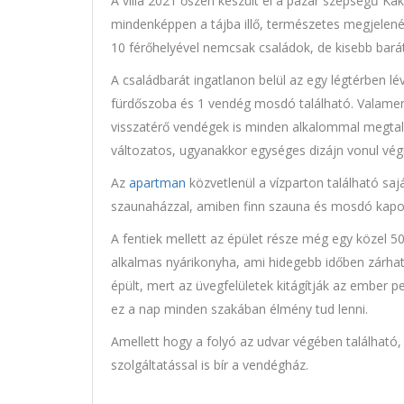
A villa 2021 őszén készült el a pazar szépségű Kák
mindenképpen a tájba illő, természetes megjelené
10 férőhelyével nemcsak családok, de kisebb baráti
A családbarát ingatlanon belül az egy légtérben lé
fürdőszoba és 1 vendég mosdó található. Valamenn
visszatérő vendégek is minden alkalommal megtalá
változatos, ugyanakkor egységes dizájn vonul végi
Az
apartman
közvetlenül a vízparton található sajá
szaunaházzal, amiben finn szauna és mosdó kapot
A fentiek mellett az épület része még egy közel 50
alkalmas nyárikonyha, ami hidegebb időben zárható é
épült, mert az üvegfelületek kitágítják az ember p
ez a nap minden szakában élmény tud lenni.
Amellett hogy a folyó az udvar végében található,
szolgáltatással is bír a vendégház.