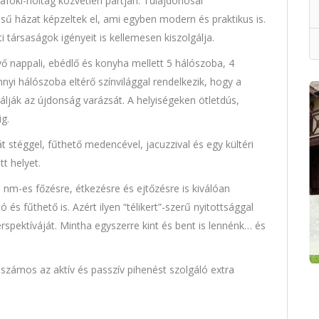
afoki-holtág közvetlen partján. Tulajdonosai
sű házat képzeltek el, ami egyben modern és praktikus is.
 társaságok igényeit is kellemesen kiszolgálja.
vő nappali, ebédlő és konyha mellett 5 hálószoba, 4
yi hálószoba eltérő színvilággal rendelkezik, hogy a
lják az újdonság varázsát. A helyiségeken ötletdús,
g.
t stéggel, fűthető medencével, jacuzzival és egy kültéri
t helyet.
 nm-es főzésre, étkezésre és ejtőzésre is kiválóan
s fűthető is. Azért ilyen “télikert”-szerű nyitottsággal
erspektíváját. Mintha egyszerre kint és bent is lennénk… és
 számos az aktív és passzív pihenést szolgáló extra