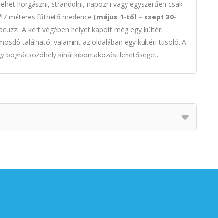
lehet horgászni, strandolni, napozni vagy egyszerűen csak
a 3*7 méteres fűthető medence
(május 1-től – szept 30-
acuzzi. A kert végében helyet kapott még egy kültéri
osdó található, valamint az oldalában egy kültéri tusoló. A
egy bográcsozóhely kínál kibontakozási lehetőséget.