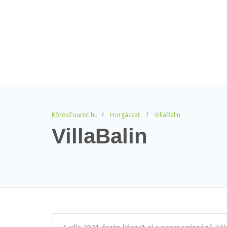
KörösTourist.hu
Horgászat
VillaBalin
VillaBalin