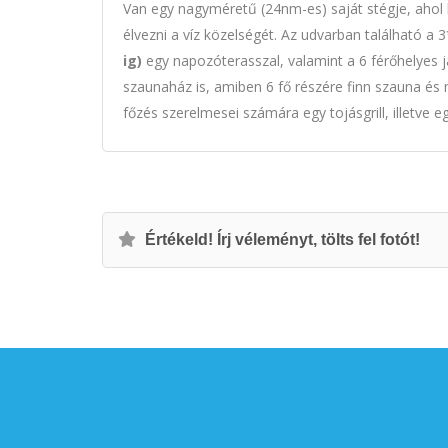
Van egy nagyméretű (24nm-es) saját stégje, ahol 
élvezni a víz közelségét. Az udvarban található 
ig)
egy napozóterasszal, valamint a 6 férőhelyes j
szaunaház is, amiben 6 fő részére finn szauna és m
főzés szerelmesei számára egy tojásgrill, illetve 
Értékeld! Írj véleményt, tölts fel fotót!