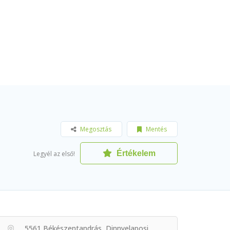
Megosztás
Mentés
Értékelem
Legyél az első!
5561 Békészentandrás, Dinnyelaposi