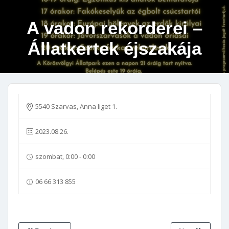
A vadon rekorderei –
Állatkertek éjszakája
5540 Szarvas, Anna liget 1.
2023.08.26.
szombat, 0:00 - 0:00
06 66 313 855