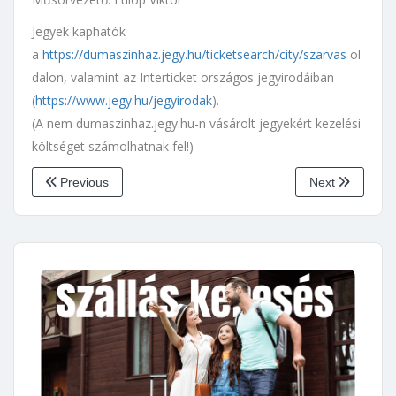
Jegyek kaphatók
a
https://dumaszinhaz.jegy.hu/ticketsearch/city/szarvas
ol
dalon, valamint az Interticket országos jegyirodáiban
(
https://www.jegy.hu/jegyirodak
).
(A nem dumaszinhaz.jegy.hu-n vásárolt jegyekért kezelési
költséget számolhatnak fel!)
Previous
Next