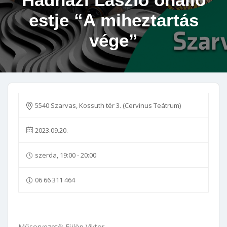
estje “A miheztartás
vége”
5540 Szarvas, Kossuth tér 3. (Cervinus Teátrum)
2023.09.20.
szerda, 19:00 - 20:00
06 66 311 464
Műsorvezető: Fülöp Viktor